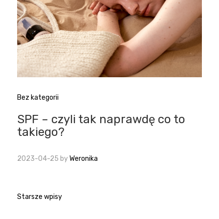
Bez kategorii
SPF – czyli tak naprawdę co to
takiego?
2023-04-25
by
Weronika
Nawigacja
Starsze wpisy
po