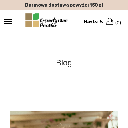
Skip
Darmowa dostawa powyżej 150 zł
to
content
Car
Moje konto
(0)
Blog