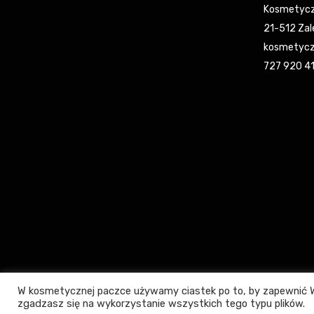
Kosmetycz
21-512 Zal
kosmetycz
727 920 4
W kosmetycznej paczce używamy ciastek po to, by zapewnić W
zgadzasz się na wykorzystanie wszystkich tego typu plików.