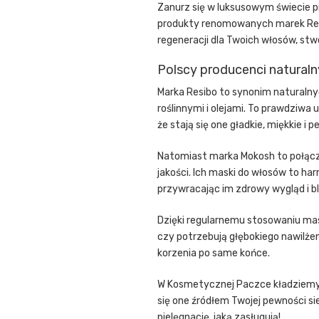
Zanurz się w luksusowym świecie p
produkty renomowanych marek Resib
regeneracji dla Twoich włosów, stwo
Polscy producenci natura
Marka Resibo to synonim naturalny
roślinnymi i olejami. To prawdziwa 
że stają się one gładkie, miękkie i p
Natomiast marka Mokosh to połącze
jakości. Ich maski do włosów to har
przywracając im zdrowy wygląd i bl
Dzięki regularnemu stosowaniu mas
czy potrzebują głębokiego nawilże
korzenia po same końce.
W Kosmetycznej Paczce kładziemy nac
się one źródłem Twojej pewności si
pielęgnację, jaką zasługują!