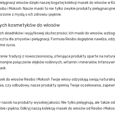
ielęgnacji włosów dzięki naszej bogatej kolekcji masek do włosów w 
o i Mokosh. Nasze maski to nie tylko zwykłe produkty pielęgnacyjne
rzone z myślą o ich zdrowiu i pięknie.
lnych kosmetyków do włosów
ch składników i wyjątkowej skuteczności. Ich maski do włosów, wzb
uczta dla zmysłów i pielęgnacji. Formuła Resibo dogłębnie nawilża, od
ełne życia.
nie tradycji z nowoczesnością, oferująca produkty oparte na natura
monijne połączenie olejków roślinnych, witamin i minerałów. Intensywn
ask.
ek do włosów Resibo i Mokosh Twoje włosy odzyskają swoją naturalną 
nia, czy odbudowy, nasze produkty spełnią Twoje oczekiwania, zapew
isk na produkty wysokiej jakości. Nie tylko pielęgnują, ale także odm
ebie i piękna. Odkryj naszą kolekcję masek do włosów od Resibo i Moko