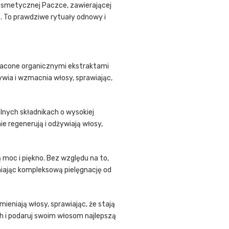
Kosmetycznej Paczce, zawierającej
. To prawdziwe rytuały odnowy i
ogacone organicznymi ekstraktami
żywia i wzmacnia włosy, sprawiając,
lnych składnikach o wysokiej
ie regenerują i odżywiają włosy,
moc i piękno. Bez względu na to,
niając kompleksową pielęgnację od
ieniają włosy, sprawiając, że stają
sh i podaruj swoim włosom najlepszą