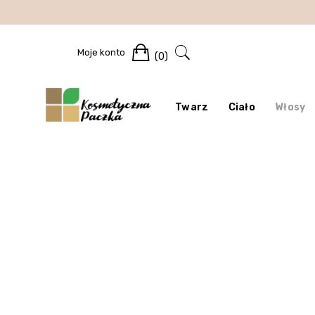
Skip
to
content
Cart
Moje konto
(0)
Twarz
Ciało
Włosy