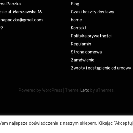
na Paczka
Blog
esie ul. Warszawska 16
Czas i koszty dostawy
napaczka@gmail.com
home
19
Kontakt
Polityka prywatności
Regulamin
Strona domowa
Zamówienie
Zwroty i odstąpienie od umowy
Powered by WordPress
|
Theme:
Leto
by aThemes.
am najlepsze doświadczenie z naszym sklepem. Klikając "Akceptuj