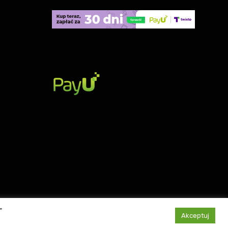
"
Akceptuj