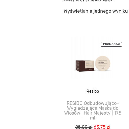
Wyświetlanie jednego wyniku
PROMOCJA!
Resibo
RESIBO Odbudowująco-
Wygładzająca Maska do
Włosów | Hair Majesty | 175
ml
Pierwotna
Aktualn
85,00
zł
63,75
zł