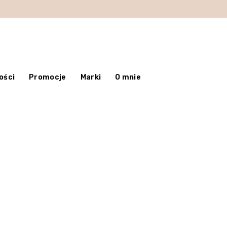
ości
Promocje
Marki
O mnie