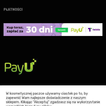
PŁATNOŚCI
W kosmetycznej paczce używamy ciastek po to, by
zapewnić Wam najlepsze doświadczenie z naszym
Powered by WordPress
|
Theme:
Leto
by aThemes.
sklepem. Klikając "Akceptuj" zgadzasz się na wykorzystanie