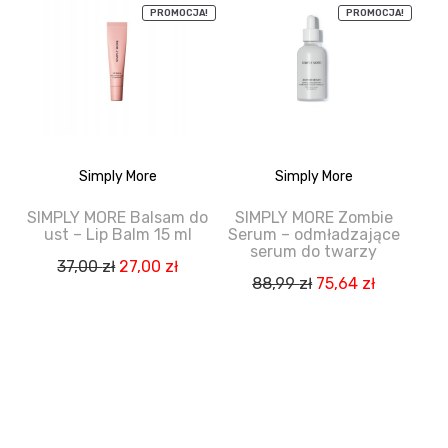
PROMOCJA!
PROMOCJA!
Simply More
Simply More
SIMPLY MORE Balsam do
SIMPLY MORE Zombie
ust – Lip Balm 15 ml
Serum – odmładzające
serum do twarzy
Pierwotna
Aktualna
37,00
zł
27,00
zł
Pierwotna
Aktualna
88,99
zł
75,64
zł
cena
cena
cena
cena
wynosiła:
wynosi:
wynosiła:
wynosi:
37,00 zł.
27,00 zł.
88,99 zł.
75,64 zł.