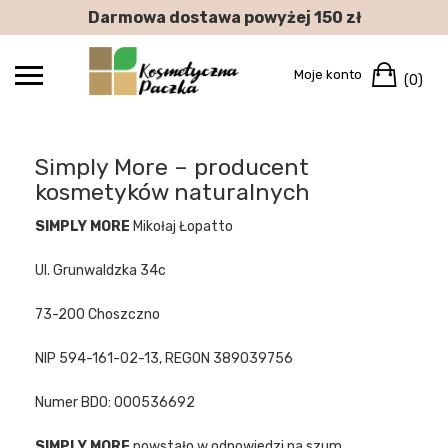
Skip
Darmowa dostawa powyżej 150 zł
to
content
Car
Moje konto
(0)
Simply More – producent
kosmetyków naturalnych
SIMPLY MORE
Mikołaj Łopatto
Ul. Grunwaldzka 34c
73-200 Choszczno
NIP 594-161-02-13, REGON 389039756
Numer BDO: 000536692
SIMPLY MORE
powstało w odpowiedzi na szum