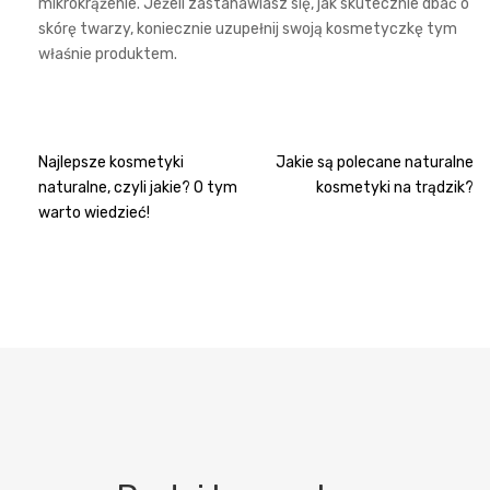
mikrokrążenie. Jeżeli zastanawiasz się, jak skutecznie dbać o
skórę twarzy, koniecznie uzupełnij swoją kosmetyczkę tym
właśnie produktem.
Nawigacja
Najlepsze kosmetyki
Jakie są polecane naturalne
naturalne, czyli jakie? O tym
kosmetyki na trądzik?
wpisu
warto wiedzieć!