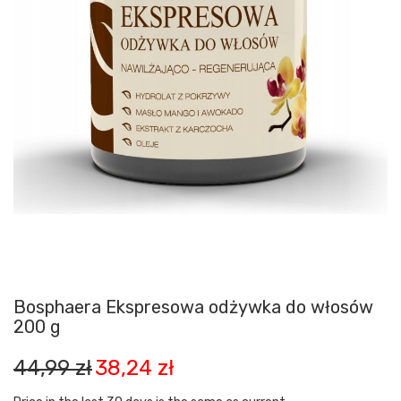
Bosphaera Ekspresowa odżywka do włosów
200 g
Pierwotna
Aktualna
44,99
zł
38,24
zł
cena
cena
wynosiła:
wynosi: