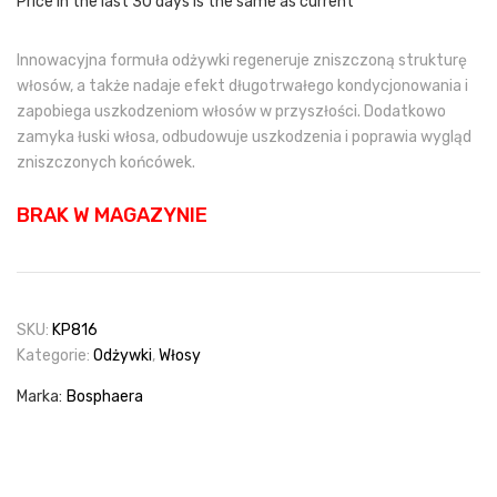
Price in the last 30 days is the same as current
44,99 zł.
38,24 zł.
Innowacyjna formuła odżywki regeneruje zniszczoną strukturę
włosów, a także nadaje efekt długotrwałego kondycjonowania i
zapobiega uszkodzeniom włosów w przyszłości. Dodatkowo
zamyka łuski włosa, odbudowuje uszkodzenia i poprawia wygląd
zniszczonych końcówek.
BRAK W MAGAZYNIE
SKU:
KP816
Kategorie:
Odżywki
,
Włosy
Marka:
Bosphaera