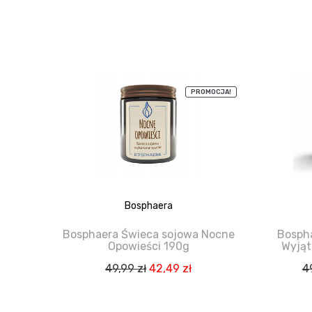
PROMOCJA!
Bosphaera
Bosphaera Świeca sojowa Nocne
Bosph
Opowieści 190g
Wyjąt
Pierwotna
Aktualna
49,99
zł
42,49
zł
4
cena
cena
wynosiła:
wynosi: