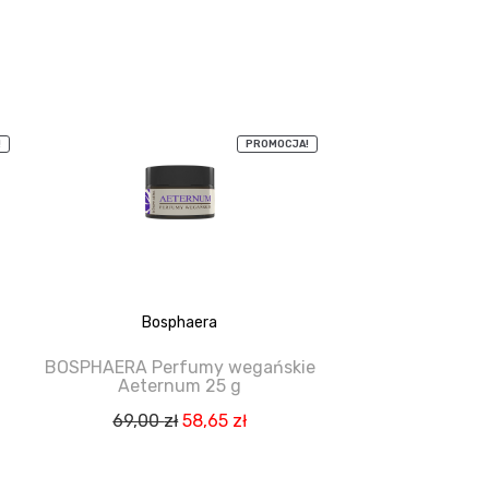
!
PROMOCJA!
Bosphaera
BOSPHAERA Perfumy wegańskie
Aeternum 25 g
na
Pierwotna
Aktualna
69,00
zł
58,65
zł
cena
cena
wynosiła:
wynosi: