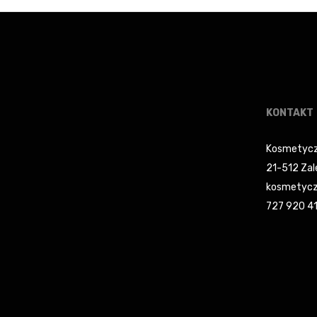
49,99 zł.
42,49 zł.
KONTAKT
Kosmetycz
21-512 Zal
kosmetycz
727 920 4