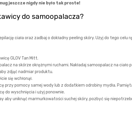
mug jeszcze nigdy nie było tak proste!
ękawicy do samoopalacza?
ilację ciała oraz zadbaj o dokładny peeling skóry. Użyj do tego celu
wicę GLOV Tan Mitt.
palacz na skórze okrężnymi ruchami. Nakładaj samoopalacz na ciało pa
 aby zdjąć nadmiar produktu.
cie się wchłonął.
icę przy pomocy samej wody lub z dodatkiem odrobiny mydła. Pamiętaj,
ę do wyschnięcia i użyj ponownie.
ay aby uniknąć marmurkowatości suchej skóry, pozbyć się niepotrzeb