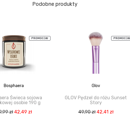
Podobne produkty
PROMOCJA!
PROMOCJA
Bosphaera
Glov
aera Świeca sojowa
GLOV Pędzel do różu Sunset
kowej osobie 190 g
Story
Pierwotna
Aktualna
Pierwotna
Aktual
9,99
zł
42,49
zł
49,90
zł
42,41
zł
cena
cena
cena
cena
wynosiła:
wynosi:
wynosiła:
wynosi: