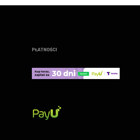
.
69,00 zł.
58,65 zł.
PŁATNOŚCI