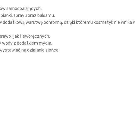
tów samoopalających.
ianki, sprayu oraz balsamu.
 dodatkową warstwę ochronną, dzięki któremu kosmetyk nie wnika w g
rawo i jak i leworęcznych.
y wody z dodatkiem mydła.
wystawiać na działanie słońca.