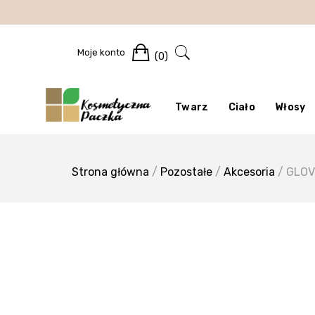
Skip
to
content
Cart
Moje konto
(0)
Twarz
Ciało
Włosy
Strona główna
/
Pozostałe
/
Akcesoria
/ GLOV 