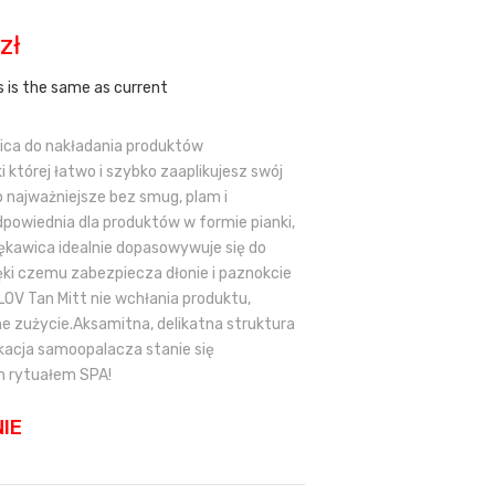
a
Aktualna
zł
cena
wynosi:
s is the same as current
33,91 zł.
ica do nakładania produktów
 której łatwo i szybko zaaplikujesz swój
o najważniejsze bez smug, plam i
dpowiednia dla produktów w formie pianki,
ękawica idealnie dopasowywuje się do
zięki czemu zabezpiecza dłonie i paznokcie
OV Tan Mitt nie wchłania produktu,
e zużycie.Aksamitna, delikatna struktura
ikacja samoopalacza stanie się
 rytuałem SPA!
IE