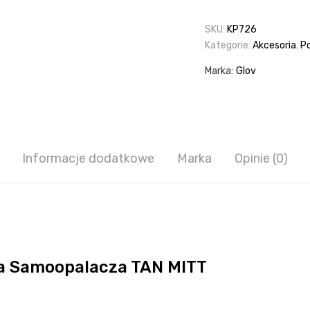
SKU:
KP726
Kategorie:
Akcesoria
,
P
Marka:
Glov
Informacje dodatkowe
Marka
Opinie (0)
a Samoopalacza TAN MITT