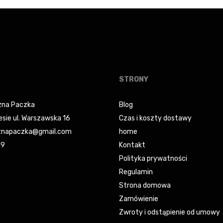
49,99 zł.
42,49 zł.
49,90 zł.
42,41 zł
STRONY
na Paczka
Blog
esie ul. Warszawska 16
Czas i koszty dostawy
napaczka@gmail.com
home
19
Kontakt
Polityka prywatności
Regulamin
Strona domowa
Zamówienie
Zwroty i odstąpienie od umowy