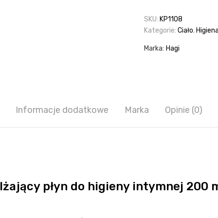
do
higieny
SKU:
KP1108
intymnej
Kategorie:
Ciało
,
Higien
200ml
Marka:
Hagi
Informacje dodatkowe
Marka
Opinie (0)
żający płyn do higieny intymnej 200 