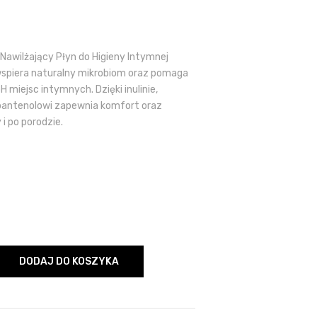
awilżający Płyn do Higieny Intymnej
wspiera naturalny mikrobiom oraz pomaga
miejsc intymnych. Dzięki inulinie,
antenolowi zapewnia komfort oraz
i po porodzie.
DODAJ DO KOSZYKA