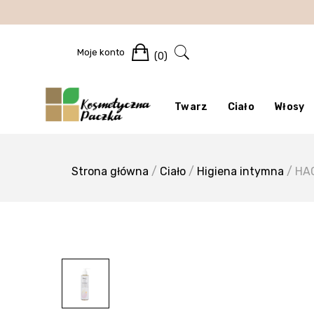
Skip
to
content
Cart
Moje konto
(0)
Twarz
Ciało
Włosy
Strona główna
/
Ciało
/
Higiena intymna
/ HAG