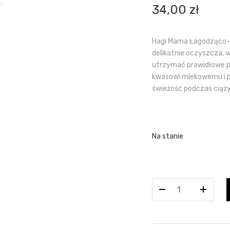
34,00
zł
Hagi Mama Łagodząco-N
delikatnie oczyszcza, 
utrzymać prawidłowe pH 
kwasowi mlekowemu i p
świeżość podczas ciąży 
Na stanie
ilość
HAGI
Mama
Płyn