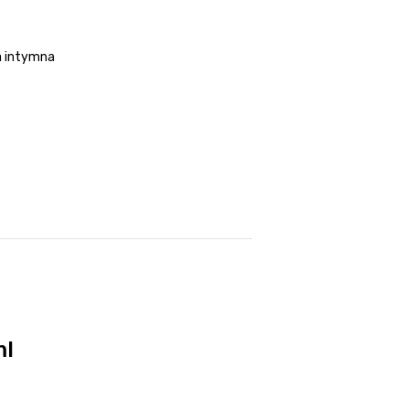
a intymna
ml