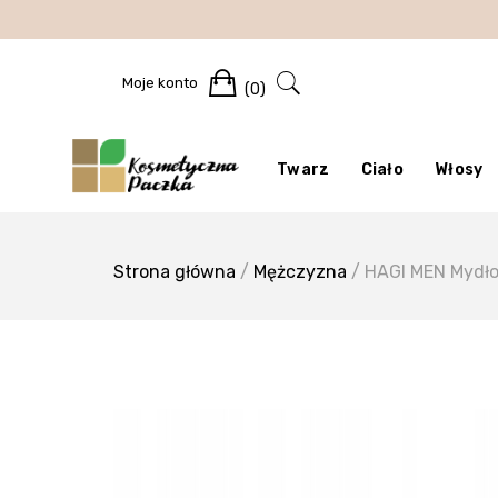
Skip
to
content
Cart
Moje konto
(0)
Twarz
Ciało
Włosy
Strona główna
/
Mężczyzna
/ HAGI MEN Mydło