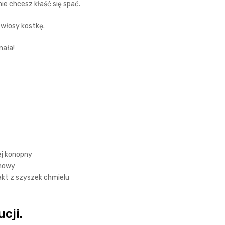
ie chcesz kłaść się spać.
 włosy kostkę.
nała!
ej konopny
snowy
kt z szyszek chmielu
cji.