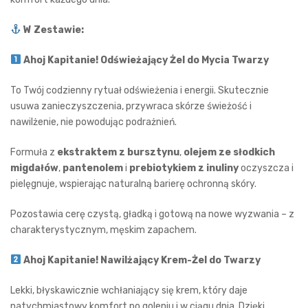
W Zestawie:
Ahoj Kapitanie! Odświeżający Żel do Mycia Twarzy
To Twój codzienny rytuał odświeżenia i energii. Skutecznie
usuwa zanieczyszczenia, przywraca skórze świeżość i
nawilżenie, nie powodując podrażnień.
Formuła z
ekstraktem z bursztynu
,
olejem ze słodkich
migdałów
,
pantenolem
i
prebiotykiem z inuliny
oczyszcza i
pielęgnuje, wspierając naturalną barierę ochronną skóry.
Pozostawia cerę czystą, gładką i gotową na nowe wyzwania – z
charakterystycznym, męskim zapachem.
Ahoj Kapitanie! Nawilżający Krem-Żel do Twarzy
Lekki, błyskawicznie wchłaniający się krem, który daje
natychmiastowy komfort po goleniu i w ciągu dnia. Dzięki