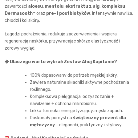
zawartości
aloesu
,
mentolu
,
ekstraktu z alg
,
kompleksu
Dermasooth™
oraz
pre- i postbiotyków
, intensywnie nawilża,
chłodzi i koi skórę.
Łagodzi podrażnienia, redukuje zaczerwienienia i wspiera
regenerację naskórka, przywracając skórze elastyczność i
zdrowy wygląd.
� Dlaczego warto wybrać Zestaw Ahoj Kapitanie?
100% dopasowany do potrzeb męskiej skóry.
Zawiera naturalne składniki aktywne pochodzenia
roślinnego.
Kompleksowa pielęgnacja: oczyszczanie +
nawilżenie + ochrona mikrobiomu.
Lekka formuła i energetyzujący, męski zapach.
Doskonały pomysł na
świąteczny prezent dla
mężczyzny
– elegancki, praktyczny i stylowy.