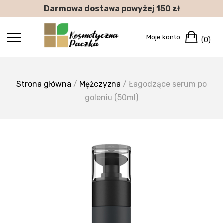
Skip
Darmowa dostawa powyżej 150 zł
to
content
Car
Moje konto
(0)
Strona główna
/
Mężczyzna
/ Łagodzące serum po
goleniu (50ml)