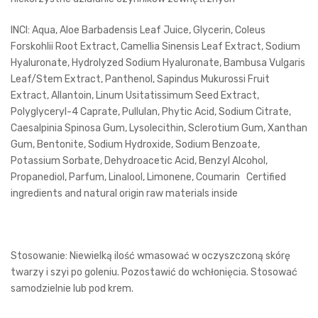
INCI: Aqua, Aloe Barbadensis Leaf Juice, Glycerin, Coleus
Forskohlii Root Extract, Camellia Sinensis Leaf Extract, Sodium
Hyaluronate, Hydrolyzed Sodium Hyaluronate, Bambusa Vulgaris
Leaf/Stem Extract, Panthenol, Sapindus Mukurossi Fruit
Extract, Allantoin, Linum Usitatissimum Seed Extract,
Polyglyceryl-4 Caprate, Pullulan, Phytic Acid, Sodium Citrate,
Caesalpinia Spinosa Gum, Lysolecithin, Sclerotium Gum, Xanthan
Gum, Bentonite, Sodium Hydroxide, Sodium Benzoate,
Potassium Sorbate, Dehydroacetic Acid, Benzyl Alcohol,
Propanediol, Parfum, Linalool, Limonene, Coumarin Certified
ingredients and natural origin raw materials inside
Stosowanie: Niewielką ilość wmasować w oczyszczoną skórę
twarzy i szyi po goleniu. Pozostawić do wchłonięcia. Stosować
samodzielnie lub pod krem.