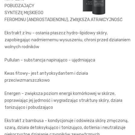
POBUDZAJĄCY
SYNTEZĘ MĘSKIEGO
FEROMONU (ANDROSTADIENONU), ZWIĘKSZA ATRAKCYJNOŚĆ
Ekstrakt z lnu – osłania płaszcz hydro-lipidowy skóry,
zapobiegając nadmiernemu wysuszeniu, chroni przed działaniem
wolnych rodników
Pullulan – substancja napinająco – ujędrniająca
Kwas fitowy- jest antyoksydantem i działa
przeciwzmarszczkowo
Energen – zwiększa poziom energii komórkowej w skórze,
poprawiając jej jędrność i wygładzając strukturę skóry, działa
tonizująco i pobudzająco
Ekstrakt z bambusa – kondycjonuje i odświeża skórę zmęczoną,
szarą, działa detoksykująco i tonizująco, dotlenia i neutralizuje
niekorzystne działanie czynników zewnętrznych