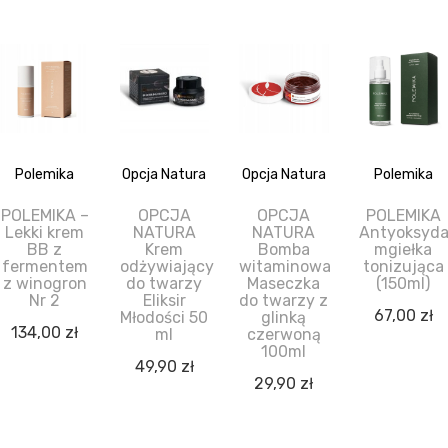
Polemika
Opcja Natura
Opcja Natura
Polemika
POLEMIKA –
OPCJA
OPCJA
POLEMIKA
Lekki krem
NATURA
NATURA
Antyoksyda
BB z
Krem
Bomba
mgiełka
fermentem
odżywiający
witaminowa
tonizująca
z winogron
do twarzy
Maseczka
(150ml)
Nr 2
Eliksir
do twarzy z
67,00
zł
Młodości 50
glinką
134,00
zł
ml
czerwoną
100ml
49,90
zł
29,90
zł