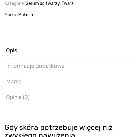
Malina
Kategorie:
Serum do twarzy
,
Twarz
30
Marka:
Mokosh
ml
Opis
Informacje dodatkowe
Marka
Opinie (0)
Gdy skóra potrzebuje więcej niż
zwykłego nawilżenia