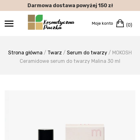
Skip
Darmowa dostawa powyżej 150 zł
to
content
Car
Moje konto
(0)
Strona główna
/
Twarz
/
Serum do twarzy
/ MOKOSH
Ceramidowe serum do twarzy Malina 30 ml