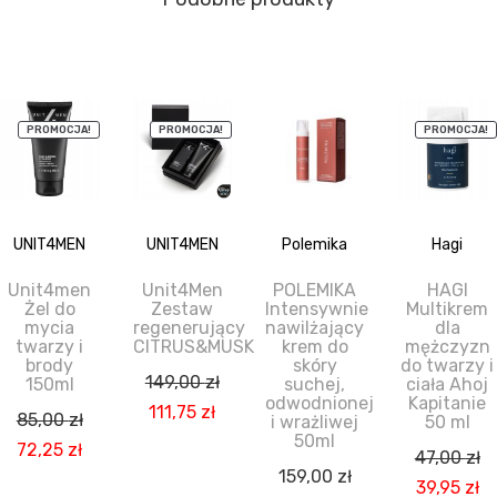
PROMOCJA!
PROMOCJA!
PROMOCJA!
UNIT4MEN
UNIT4MEN
Polemika
Hagi
Unit4men
Unit4Men
POLEMIKA
HAGI
Żel do
Zestaw
Intensywnie
Multikrem
mycia
regenerujący
nawilżający
dla
twarzy i
CITRUS&MUSK
krem do
mężczyzn
brody
skóry
do twarzy i
149,00
zł
150ml
suchej,
ciała Ahoj
odwodnionej
Kapitanie
Pierwotna
Aktualna
111,75
zł
85,00
zł
i wrażliwej
50 ml
cena
cena
50ml
Pierwotna
Aktualna
72,25
zł
47,00
zł
wynosiła:
wynosi:
159,00
zł
cena
cena
Pierwotn
Ak
39,95
zł