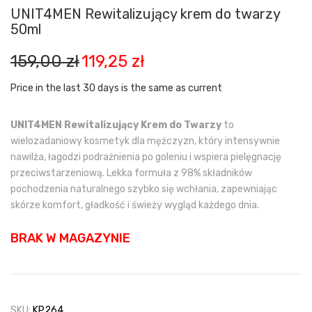
UNIT4MEN Rewitalizujący krem do twarzy
50ml
Pierwotna
Aktualna
159,00
zł
119,25
zł
cena
cena
wynosiła:
wynosi:
Price in the last 30 days is the same as current
159,00 zł.
119,25 zł.
UNIT4MEN Rewitalizujący Krem do Twarzy
to
wielozadaniowy kosmetyk dla mężczyzn, który intensywnie
nawilża, łagodzi podrażnienia po goleniu i wspiera pielęgnację
przeciwstarzeniową. Lekka formuła z 98% składników
pochodzenia naturalnego szybko się wchłania, zapewniając
skórze komfort, gładkość i świeży wygląd każdego dnia.
BRAK W MAGAZYNIE
SKU:
KP264