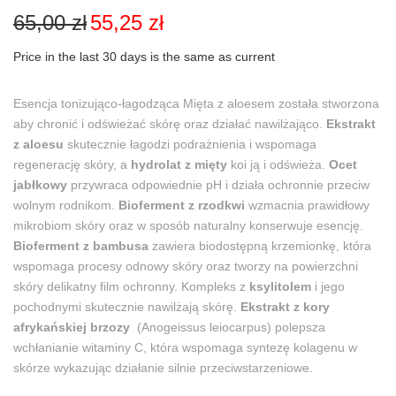
Pierwotna
Aktualna
65,00
zł
55,25
zł
cena
cena
wynosiła:
wynosi:
Price in the last 30 days is the same as current
65,00 zł.
55,25 zł.
Esencja tonizująco-łagodząca Mięta z aloesem została stworzona
aby chronić i odświeżać skórę oraz działać nawilżająco.
Ekstrakt
z aloesu
skutecznie łagodzi podrażnienia i wspomaga
regenerację skóry, a
hydrolat z mięty
koi ją i odświeża.
Ocet
jabłkowy
przywraca odpowiednie pH i działa ochronnie przeciw
wolnym rodnikom.
Bioferment z rzodkwi
wzmacnia prawidłowy
mikrobiom skóry oraz w sposób naturalny konserwuje esencję.
Bioferment z bambusa
zawiera biodostępną krzemionkę, która
wspomaga procesy odnowy skóry oraz tworzy na powierzchni
skóry delikatny film ochronny. Kompleks z
ksylitolem
i jego
pochodnymi skutecznie nawilżają skórę.
Ekstrakt z kory
afrykańskiej brzozy
(Anogeissus leiocarpus) polepsza
wchłanianie witaminy C, która wspomaga syntezę kolagenu w
skórze wykazując działanie silnie przeciwstarzeniowe.