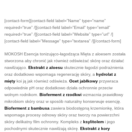
[contact-form][contact-field label=”Name” type=”name”
required=”true” /][contact-field label=”Email” type=”email”
required=”true” /][contact-field label=”Website” type=”url” /]
[contact-field label=”Message” type=”textarea” /][/contact-form]
MOKOSH Esencja tonizująco-łagodząca Mięta z aloesem została
stworzona aby chronić jak również odświeżać skórę oraz działać
nawilżająco.
Ekstrakt z aloesu
skutecznie łagodzi podrażnienia
oraz dodatkowo wspomaga regenerację skóry, a
hydrolat z
mięty
koi ją jak również odświeża.
Ocet jabłkowy
przywraca
odpowiednie pH oraz dodatkowo działa ochronnie przeciw
wolnym rodnikom.
Bioferment z rzodkwi
wzmacnia prawidłowy
mikrobiom skóry oraz w sposób naturalny konserwuje esencję.
Bioferment z bambusa
zawiera biodostępną krzemionkę, która
wspomaga procesy odnowy skóry oraz tworzy na powierzchni
skóry delikatny film ochronny. Kompleks z
ksylitolem
i jego
pochodnymi skutecznie nawilżają skórę.
Ekstrakt z kory