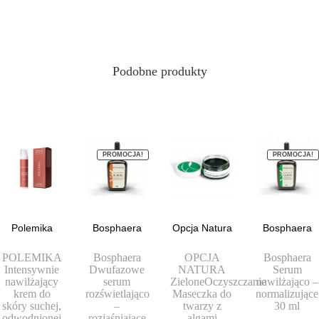
Podobne produkty
PROMOCJA!
PROMOCJA!
Polemika
Bosphaera
Opcja Natura
Bosphaera
POLEMIKA
Bosphaera
OPCJA
Bosphaera
Intensywnie
Dwufazowe
NATURA
Serum
nawilżający
serum
ZieloneOczyszczanie
nawilżająco –
krem do
rozświetlająco
Maseczka do
normalizujące
skóry suchej,
–
twarzy z
30 ml
odwodnionej
rozjaśniające
algami