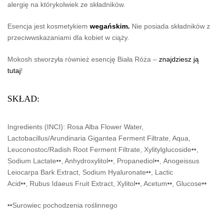
alergię na którykolwiek ze składników.
Esencja jest kosmetykiem
wegańskim.
Nie posiada składników z
przeciwwskazaniami dla kobiet w ciąży.
Mokosh stworzyła również esencję Biała Róża –
znajdziesz ją
tutaj
!
SKŁAD:
Ingredients (INCI): Rosa Alba Flower Water,
Lactobacillus/Arundinaria Gigantea Ferment Filtrate, Aqua,
Leuconostoc/Radish Root Ferment Filtrate, Xylitylglucoside••,
Sodium Lactate••, Anhydroxylitol••, Propanediol••, Anogeissus
Leiocarpa Bark Extract, Sodium Hyaluronate••, Lactic
Acid••, Rubus Idaeus Fruit Extract, Xylitol••, Acetum••, Glucose••
••Surowiec pochodzenia roślinnego