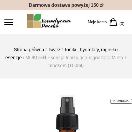
Skip
Darmowa dostawa powyżej 150 zł
to
content
Car
Moje konto
(0)
Strona główna
/
Twarz
/
Toniki , hydrolaty, mgiełki i
esencje
/ MOKOSH Esencja tonizująco-łagodząca Mięta z
aloesem (100ml)
PROMOCJA!