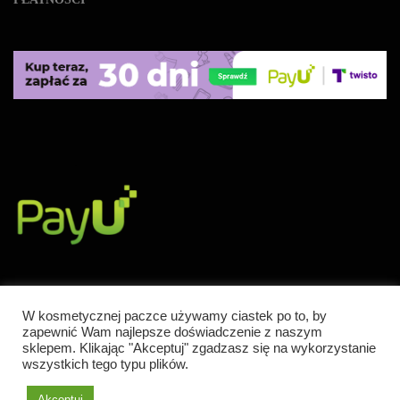
W kosmetycznej paczce używamy ciastek po to, by
zapewnić Wam najlepsze doświadczenie z naszym
Powered by WordPress
|
Theme:
Leto
by aThemes.
sklepem. Klikając "Akceptuj" zgadzasz się na wykorzystanie
wszystkich tego typu plików.
Akceptuj