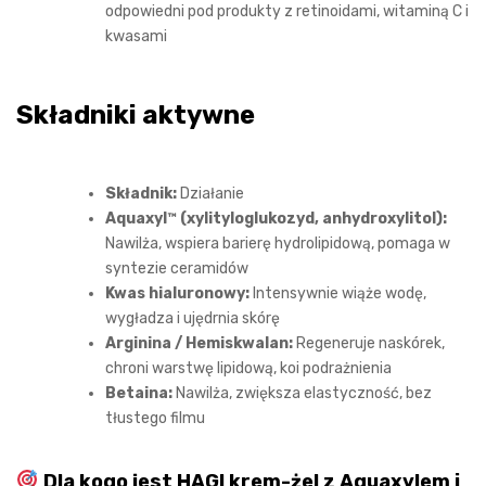
odpowiedni pod produkty z retinoidami, witaminą C i
kwasami
Składniki aktywne
Składnik:
Działanie
Aquaxyl™ (xylityloglukozyd, anhydroxylitol):
Nawilża, wspiera barierę hydrolipidową, pomaga w
syntezie ceramidów
Kwas hialuronowy:
Intensywnie wiąże wodę,
wygładza i ujędrnia skórę
Arginina / Hemiskwalan:
Regeneruje naskórek,
chroni warstwę lipidową, koi podrażnienia
Betaina:
Nawilża, zwiększa elastyczność, bez
tłustego filmu
Dla kogo jest HAGI krem-żel z Aquaxylem i