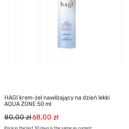
HAGI krem-żel nawilżający na dzień lekki
AQUA ZONE 50 ml
Pierwotna
Aktualna
80,00
zł
68,00
zł
cena
cena
wynosiła:
wynosi:
Price in the last 30 days is the same as current