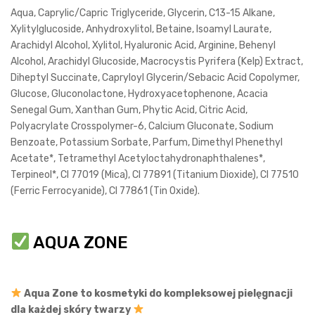
Aqua, Caprylic/Capric Triglyceride, Glycerin, C13-15 Alkane,
Xylitylglucoside, Anhydroxylitol, Betaine, Isoamyl Laurate,
Arachidyl Alcohol, Xylitol, Hyaluronic Acid, Arginine, Behenyl
Alcohol, Arachidyl Glucoside, Macrocystis Pyrifera (Kelp) Extract,
Diheptyl Succinate, Capryloyl Glycerin/Sebacic Acid Copolymer,
Glucose, Gluconolactone, Hydroxyacetophenone, Acacia
Senegal Gum, Xanthan Gum, Phytic Acid, Citric Acid,
Polyacrylate Crosspolymer-6, Calcium Gluconate, Sodium
Benzoate, Potassium Sorbate, Parfum, Dimethyl Phenethyl
Acetate*, Tetramethyl Acetyloctahydronaphthalenes*,
Terpineol*, CI 77019 (Mica), CI 77891 (Titanium Dioxide), CI 77510
(Ferric Ferrocyanide), CI 77861 (Tin Oxide).
AQUA ZONE
Aqua Zone to kosmetyki do kompleksowej pielęgnacji
dla każdej skóry twarzy