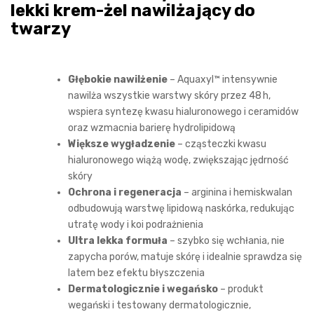
lekki krem-żel nawilżający do
twarzy
Głębokie nawilżenie
– Aquaxyl™ intensywnie
nawilża wszystkie warstwy skóry przez 48 h,
wspiera syntezę kwasu hialuronowego i ceramidów
oraz wzmacnia barierę hydrolipidową
Większe wygładzenie
– cząsteczki kwasu
hialuronowego wiążą wodę, zwiększając jędrność
skóry
Ochrona i regeneracja
– arginina i hemiskwalan
odbudowują warstwę lipidową naskórka, redukując
utratę wody i koi podrażnienia
Ultra lekka formuła
– szybko się wchłania, nie
zapycha porów, matuje skórę i idealnie sprawdza się
latem bez efektu błyszczenia
Dermatologicznie i wegańsko
– produkt
wegański i testowany dermatologicznie,