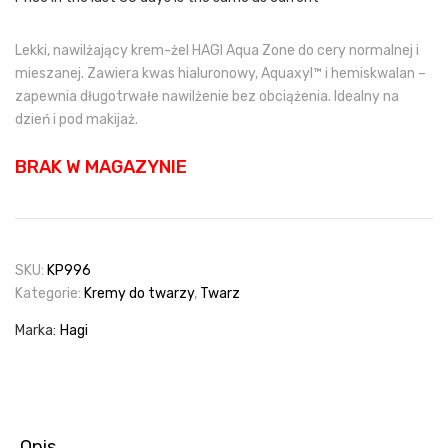
80,00 zł.
68,00 zł.
Lekki, nawilżający krem-żel HAGI Aqua Zone do cery normalnej i
mieszanej. Zawiera kwas hialuronowy, Aquaxyl™ i hemiskwalan –
zapewnia długotrwałe nawilżenie bez obciążenia. Idealny na
dzień i pod makijaż.
BRAK W MAGAZYNIE
SKU:
KP996
Kategorie:
Kremy do twarzy
,
Twarz
Marka:
Hagi
Opis