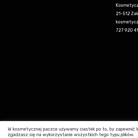
Kosmetycz
21-512 Zal
kosmetycz
727 920 4
W kosmetycznej paczce używamy ciastek po to, by zapewnić W
zgadzasz się na wykorzystanie wszystkich tego typu plików.