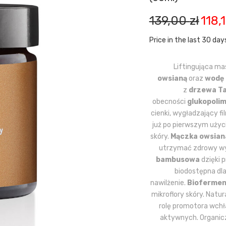
Pierwo
139,00
zł
118,
cena
wynosił
Price in the last 30 day
139,00 z
Liftingująca ma
owsianą
oraz
wodę
z
drzewa T
obecności
glukopoli
cienki, wygładzający fi
już po pierwszym użyci
skóry.
Mączka owsian
utrzymać zdrowy wy
bambusowa
dzięki 
biodostępna dl
nawilżenie.
Bioferme
mikroflory skóry. Natu
rolę promotora wchł
aktywnych. Organicz