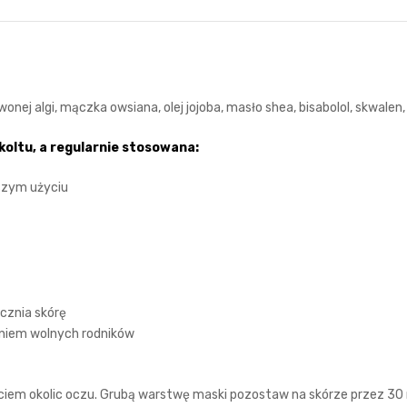
nej algi, mączka owsiana, olej jojoba, masło shea, bisabolol, skwalen,
ekoltu, a regularnie stosowana:
wszym użyciu
ycznia skórę
aniem wolnych rodników
ęciem okolic oczu. Grubą warstwę maski pozostaw na skórze przez 30 