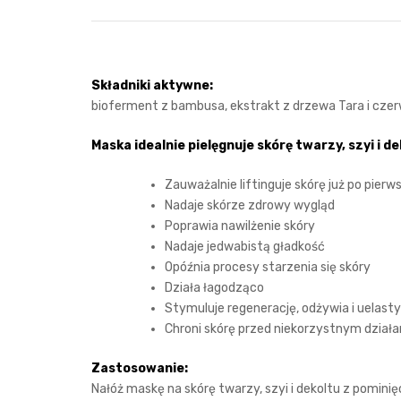
Składniki aktywne:
bioferment z bambusa, ekstrakt z drzewa Tara i czerwo
Maska idealnie pielęgnuje skórę twarzy, szyi i d
Zauważalnie liftinguje skórę już po pier
Nadaje skórze zdrowy wygląd
Poprawia nawilżenie skóry
Nadaje jedwabistą gładkość
Opóźnia procesy starzenia się skóry
Działa łagodząco
Stymuluje regenerację, odżywia i uelast
Chroni skórę przed niekorzystnym dział
Zastosowanie:
Nałóż maskę na skórę twarzy, szyi i dekoltu z pomini