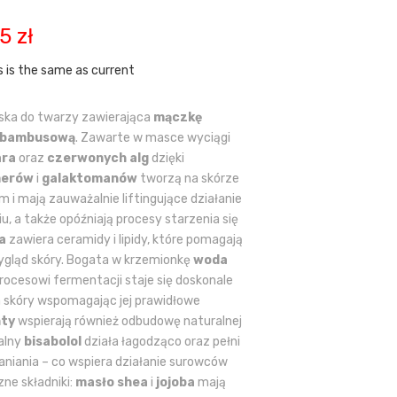
tna
Aktualna
15
zł
cena
a:
wynosi:
s is the same as current
ł.
118,15 zł.
ska do twarzy zawierająca
mączkę
 bambusową
. Zawarte w masce wyciągi
ara
oraz
czerwonych alg
dzięki
merów
i
galaktomanów
tworzą na skórze
lm i mają zauważalnie liftingujące działanie
u, a także opóźniają procesy starzenia się
a
zawiera ceramidy i lipidy, które pomagają
gląd skóry. Bogata w krzemionkę
woda
procesowi fermentacji staje się doskonale
a skóry wspomagając jej prawidłowe
nty
wspierają również odbudowę naturalnej
ralny
bisabolol
działa łagodząco oraz pełni
aniania – co wspiera działanie surowców
ne składniki:
masło shea
i
jojoba
mają