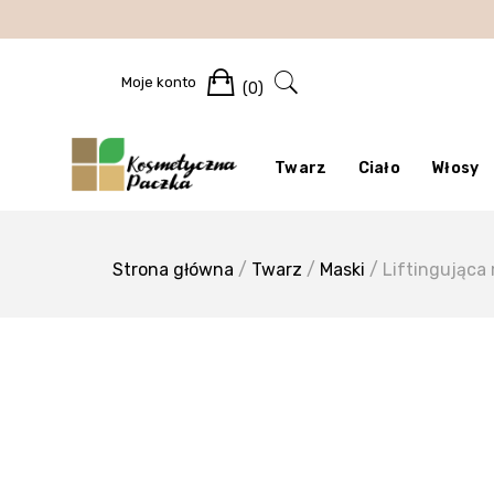
Skip
to
content
Cart
Moje konto
(0)
Twarz
Ciało
Włosy
Strona główna
/
Twarz
/
Maski
/ Liftingująca