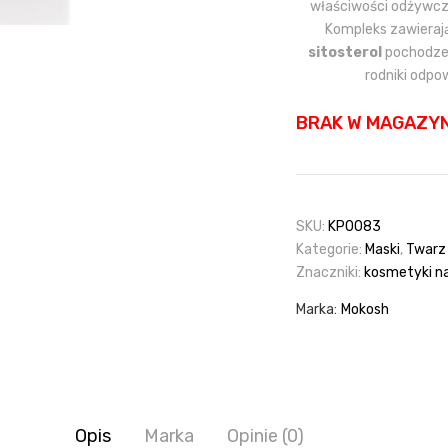
właściwości odżywcze
Kompleks zawieraj
sitosterol
pochodzen
rodniki odpow
BRAK W MAGAZYN
SKU:
KP0083
Kategorie:
Maski
,
Twarz
Znaczniki:
kosmetyki n
Marka:
Mokosh
Opis
Marka
Opinie (0)