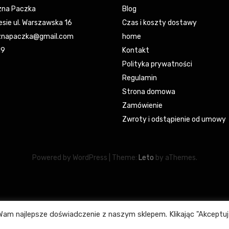
na Paczka
Blog
esie ul. Warszawska 16
Czas i koszty dostawy
napaczka@gmail.com
home
19
Kontakt
Polityka prywatności
Regulamin
Strona domowa
Zamówienie
Zwroty i odstąpienie od umowy
Powered by WordPress
|
Theme:
Leto
by aThemes.
am najlepsze doświadczenie z naszym sklepem. Klikając "Akceptuj