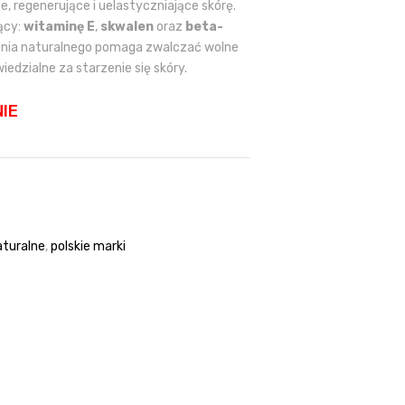
, regenerujące i uelastyczniające skórę.
ący:
witaminę E
,
skwalen
oraz
beta-
ia naturalnego pomaga zwalczać wolne
iedzialne za starzenie się skóry.
IE
aturalne
,
polskie marki