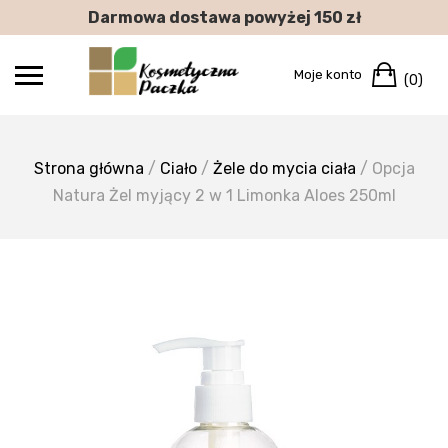
Skip
Darmowa dostawa powyżej 150 zł
to
content
Car
Moje konto
(0)
Strona główna
/
Ciało
/
Żele do mycia ciała
/ Opcja
Natura Żel myjący 2 w 1 Limonka Aloes 250ml