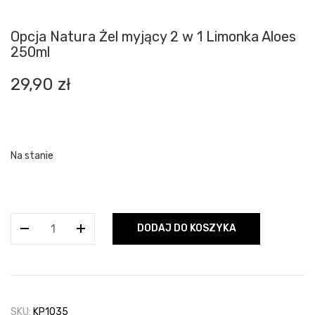
Opcja Natura Żel myjący 2 w 1 Limonka Aloes
250ml
29,90
zł
Na stanie
ilość
DODAJ DO KOSZYKA
Opcja
Natura
Żel
myjący
2
SKU:
KP1035