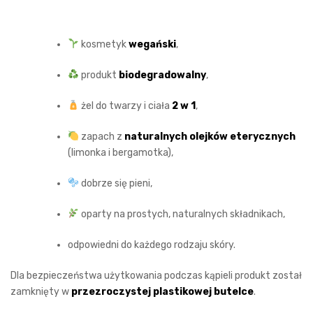
kosmetyk
wegański
,
produkt
biodegradowalny
,
żel do twarzy i ciała
2 w 1
,
zapach z
naturalnych olejków eterycznych
(limonka i bergamotka),
dobrze się pieni,
oparty na prostych, naturalnych składnikach,
odpowiedni do każdego rodzaju skóry.
Dla bezpieczeństwa użytkowania podczas kąpieli produkt został
zamknięty w
przezroczystej plastikowej butelce
.