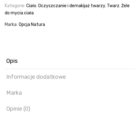
w
Kategorie:
Ciało
,
Oczyszczanie i demakijaż twarzy
,
Twarz
,
Żele
1
do mycia ciała
Limonka
Aloes
Marka:
Opcja Natura
250ml
Opis
Informacje dodatkowe
Marka
Opinie (0)