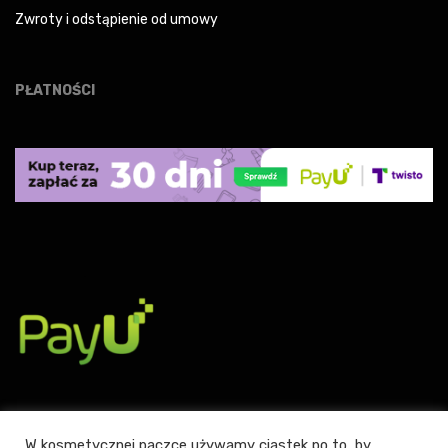
Zwroty i odstąpienie od umowy
PŁATNOŚCI
W kosmetycznej paczce używamy ciastek po to, by