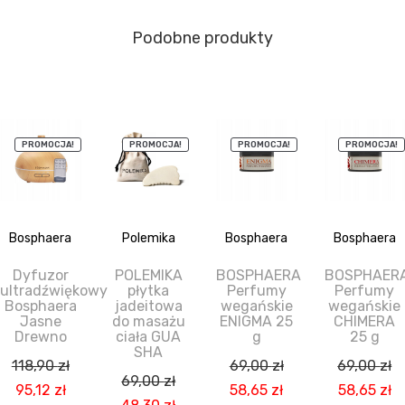
Podobne produkty
PROMOCJA!
PROMOCJA!
PROMOCJA!
PROMOCJA!
Bosphaera
Polemika
Bosphaera
Bosphaera
Dyfuzor
POLEMIKA
BOSPHAERA
BOSPHAER
ultradźwiękowy
płytka
Perfumy
Perfumy
Bosphaera
jadeitowa
wegańskie
wegańskie
Jasne
do masażu
ENIGMA 25
CHIMERA
Drewno
ciała GUA
g
25 g
SHA
118,90
zł
69,00
zł
69,00
zł
69,00
zł
Pierwotna
Aktualna
Pierwotna
Aktualna
Pierwotn
A
95,12
zł
58,65
zł
58,65
zł
Pierwotna
Aktualna