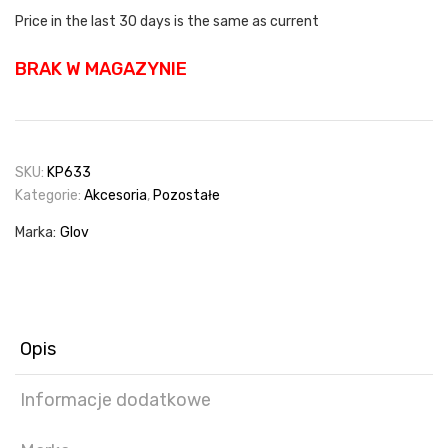
wynosiła:
wynosi:
Price in the last 30 days is the same as current
59,90 zł.
50,91 zł.
BRAK W MAGAZYNIE
SKU:
KP633
Kategorie:
Akcesoria
,
Pozostałe
Marka:
Glov
Opis
Informacje dodatkowe