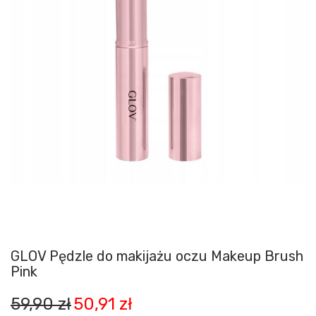
GLOV Pędzle do makijażu oczu Makeup Brush
Pink
Pierwotna
Aktualna
59,90
zł
50,91
zł
cena
cena