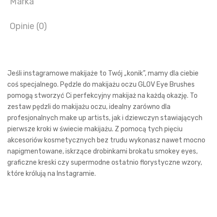
Marka
Opinie (0)
Jeśli instagramowe makijaże to Twój „konik”, mamy dla ciebie
coś specjalnego. Pędzle do makijażu oczu GLOV Eye Brushes
pomogą stworzyć Ci perfekcyjny makijaż na każdą okazję. To
zestaw pędzli do makijażu oczu, idealny zarówno dla
profesjonalnych make up artists, jak i dziewczyn stawiających
pierwsze kroki w świecie makijażu. Z pomocą tych pięciu
akcesoriów kosmetycznych bez trudu wykonasz nawet mocno
napigmentowane, iskrzące drobinkami brokatu smokey eyes,
graficzne kreski czy supermodne ostatnio florystyczne wzory,
które królują na Instagramie.