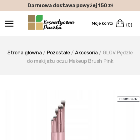
Skip
Darmowa dostawa powyżej 150 zł
to
content
Car
Moje konto
(0)
Strona główna
/
Pozostałe
/
Akcesoria
/ GLOV Pędzle
do makijażu oczu Makeup Brush Pink
PROMOCJA!