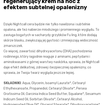
regenerujący krem na noc z
efektem subtelnej opalenizny
Dzięki Nightcall cera będzie nie tylko nawilżona i subtelnie
opalona, ale też nabierze młodszego i promiennego wyglądu. To
zasługa bogatych w sacharydy grzybków Fu ling, które dodają
skórze blasku, zwiększają jej gęstość i zmniejszają widoczność
zmarszczek.
Co więcej, zawartość dihydrxyacetonu (DHA) pochodzenia
roślinnego, który łagodnie reaguje z aminami, peptydami i
aminokwasami z górnej warstwy naskórka, sprawia, że Nightcall
daje efekt delikatnej, zdrowej i bezpieczniej opalenizny, co
sprawia, że Twoja twarz wygląda jeszcze lepiej.
SKŁADNIKI
: Aqua, Glycerin, Isoamyl Laurate*, Cetearyl
Ethylhexanoate, Propanediol, Cetearyl Olivate*, Persea
Gratissima Oil, Garcinia Indica Seed Butter, Squalane*, Sesamum
Indicum Seed Oil, Sorbitan Olivate*, Cetearyl Alcohol,
Hydrogenated Olive Oil*, Glyceryl Stearate*, Dihydroxyacetone*