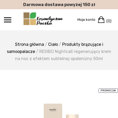
Skip
Darmowa dostawa powyżej 150 zł
to
content
Car
Moje konto
(0)
Strona główna
/
Ciało
/
Produkty brązujące i
samoopalacze
/ RESIBO Nightcall regenerujący krem
na noc z efektem subtelnej opalenizny 50ml
PROMOCJA!