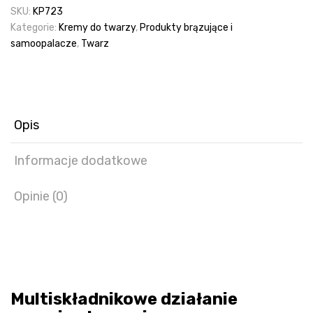
SKU:
KP723
Kategorie:
Kremy do twarzy
,
Produkty brązujące i
samoopalacze
,
Twarz
Opis
Informacje dodatkowe
Opinie (0)
Multiskładnikowe działanie