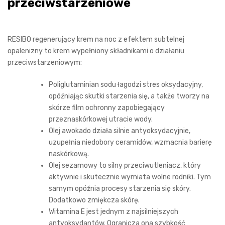
przeciwstarzeniowe
RESIBO regenerujący krem na noc z efektem subtelnej
opalenizny to krem wypełniony składnikami o działaniu
przeciwstarzeniowym:
Poliglutaminian sodu łagodzi stres oksydacyjny,
opóźniając skutki starzenia się, a także tworzy na
skórze film ochronny zapobiegający
przeznaskórkowej utracie wody.
Olej awokado działa silnie antyoksydacyjnie,
uzupełnia niedobory ceramidów, wzmacnia barierę
naskórkową.
Olej sezamowy to silny przeciwutleniacz, który
aktywnie i skutecznie wymiata wolne rodniki. Tym
samym opóźnia procesy starzenia się skóry.
Dodatkowo zmiękcza skórę.
Witamina E jest jednym z najsilniejszych
antyoksydantów. Ogranicza ona szybkość