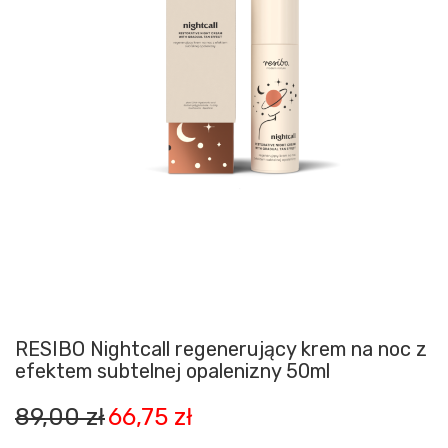
RESIBO Nightcall regenerujący krem na noc z
efektem subtelnej opalenizny 50ml
Pierwotna
Aktualna
89,00
zł
66,75
zł
cena
cena