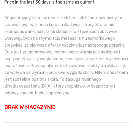
wynosiła:
wynosi:
Price in the last 30 days is the same as current
89,00 zł.
66,75 zł.
Regenerujący krem na noc z efektem subtelnej opalenizny to
zaawansowana, nocna kuracja dla Twojej skóry. Starannie
skomponowane, naturalne składniki w stężeniach aktywnie
wpływających na stymulację metabolizmu komórkowego
sprawiają, że pierwsze efekty widzimy już następnego poranka.
Cera jest zregenerowana, mocno poprawia się jej nawilżenie i
napięcie. Staje się wygładzona, zmniejszają się zaczerwienienia i
podrażnienia. Przy regularnym stosowaniu efekty utrwalają się,
co wpływa na wyraźną poprawę wyglądu skóry. Miłym dodatkiem
jest subtelnie opalona skóra. To zasługa roślinnego
dihydroxyacetonu (DHA), który stopniowo, w bezpieczny i
zdrowy sposób, buduje opaleniznę.
BRAK W MAGAZYNIE