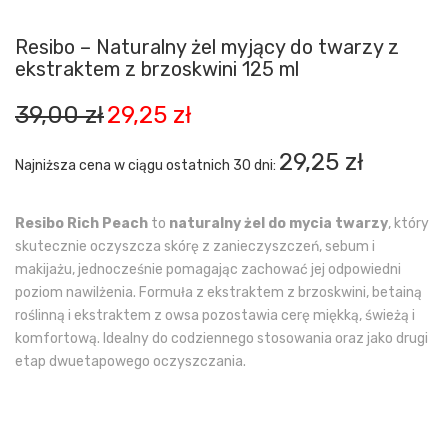
Resibo – Naturalny żel myjący do twarzy z
ekstraktem z brzoskwini 125 ml
Pierwotna
Aktualna
39,00
zł
29,25
zł
cena
cena
wynosiła:
wynosi:
29,25
zł
Najniższa cena w ciągu ostatnich 30 dni:
39,00 zł.
29,25 zł.
Resibo Rich Peach
to
naturalny żel do mycia twarzy
, który
skutecznie oczyszcza skórę z zanieczyszczeń, sebum i
makijażu, jednocześnie pomagając zachować jej odpowiedni
poziom nawilżenia. Formuła z ekstraktem z brzoskwini, betainą
roślinną i ekstraktem z owsa pozostawia cerę miękką, świeżą i
komfortową. Idealny do codziennego stosowania oraz jako drugi
etap dwuetapowego oczyszczania.