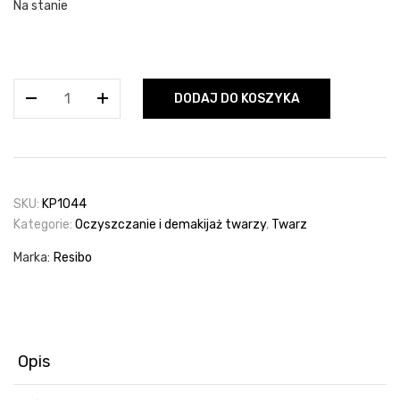
Na stanie
ilość
DODAJ DO KOSZYKA
Resibo
-
Naturalny
żel
myjący
SKU:
KP1044
do
Kategorie:
Oczyszczanie i demakijaż twarzy
,
Twarz
twarzy
z
Marka:
Resibo
ekstraktem
z
brzoskwini
125
ml
Opis