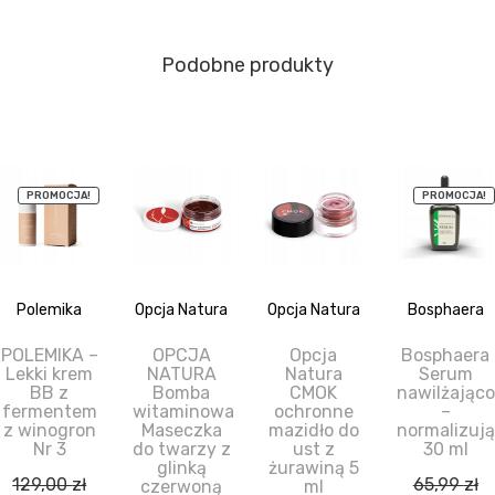
Podobne produkty
PROMOCJA!
PROMOCJA!
Polemika
Opcja Natura
Opcja Natura
Bosphaera
POLEMIKA –
OPCJA
Opcja
Bosphaera
Lekki krem
NATURA
Natura
Serum
BB z
Bomba
CMOK
nawilżająco
fermentem
witaminowa
ochronne
–
z winogron
Maseczka
mazidło do
normalizuj
Nr 3
do twarzy z
ust z
30 ml
glinką
żurawiną 5
129,00
zł
65,99
zł
czerwoną
ml