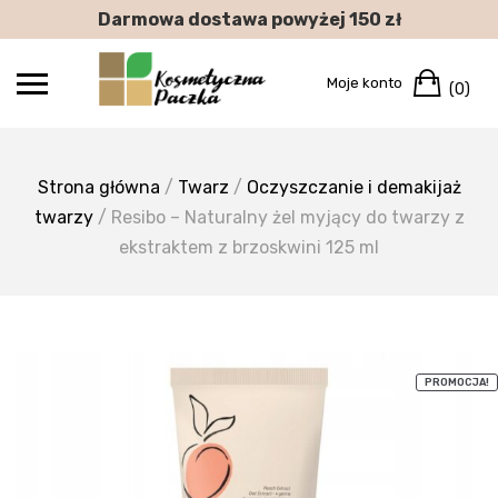
Skip
Darmowa dostawa powyżej 150 zł
to
content
Car
Moje konto
(0)
Strona główna
/
Twarz
/
Oczyszczanie i demakijaż
twarzy
/ Resibo – Naturalny żel myjący do twarzy z
ekstraktem z brzoskwini 125 ml
PROMOCJA!