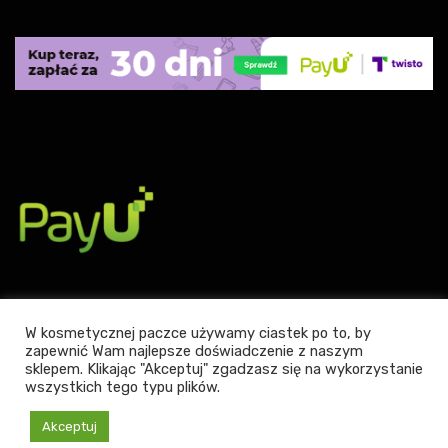
W kosmetycznej paczce używamy ciastek po to, by
zapewnić Wam najlepsze doświadczenie z naszym
sklepem. Klikając "Akceptuj" zgadzasz się na wykorzystanie
Powered by WordPress
|
Theme:
Leto
by aThemes.
wszystkich tego typu plików.
Akceptuj