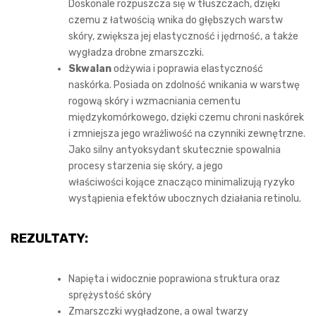
Doskonale rozpuszcza się w tłuszczach, dzięki
czemu z łatwością wnika do głębszych warstw
skóry, zwiększa jej elastyczność i jędrność, a także
wygładza drobne zmarszczki.
Skwalan
odżywia i poprawia elastyczność
naskórka. Posiada on zdolność wnikania w warstwę
rogową skóry i wzmacniania cementu
międzykomórkowego, dzięki czemu chroni naskórek
i zmniejsza jego wrażliwość na czynniki zewnętrzne.
Jako silny antyoksydant skutecznie spowalnia
procesy starzenia się skóry, a jego
właściwości kojące znacząco minimalizują ryzyko
wystąpienia efektów ubocznych działania retinolu.
REZULTATY:
Napięta i widocznie poprawiona struktura oraz
sprężystość skóry
Zmarszczki wygładzone, a owal twarzy