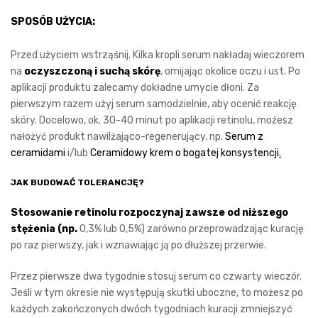
SPOSÓB UŻYCIA:
Przed użyciem wstrząśnij. Kilka kropli serum nakładaj wieczorem
na
oczyszczoną i suchą skórę
, omijając okolice oczu i ust. Po
aplikacji produktu zalecamy dokładne umycie dłoni. Za
pierwszym razem użyj serum samodzielnie, aby ocenić reakcję
skóry. Docelowo, ok. 30-40 minut po aplikacji retinolu, możesz
nałożyć produkt nawilżająco-regenerujący, np.
Serum z
ceramidami
i/lub
Ceramidowy krem o bogatej konsystencji
.
JAK BUDOWAĆ TOLERANCJĘ?
Stosowanie retinolu rozpoczynaj zawsze od niższego
stężenia (np.
0,3% lub 0,5%) zarówno przeprowadzając kurację
po raz pierwszy, jak i wznawiając ją po dłuższej przerwie.
Przez pierwsze dwa tygodnie stosuj serum co czwarty wieczór.
Jeśli w tym okresie nie występują skutki uboczne, to możesz po
każdych zakończonych dwóch tygodniach kuracji zmniejszyć