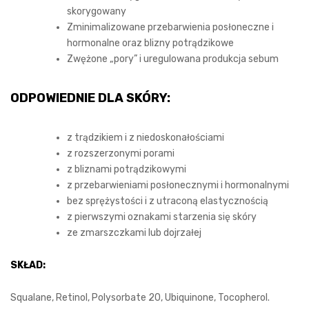
skorygowany
Zminimalizowane przebarwienia posłoneczne i
hormonalne oraz blizny potrądzikowe
Zwężone „pory” i uregulowana produkcja sebum
ODPOWIEDNIE DLA SKÓRY:
z trądzikiem i z niedoskonałościami
z rozszerzonymi porami
z bliznami potrądzikowymi
z przebarwieniami posłonecznymi i hormonalnymi
bez sprężystości i z utraconą elastycznością
z pierwszymi oznakami starzenia się skóry
ze zmarszczkami lub dojrzałej
SKŁAD:
Squalane, Retinol, Polysorbate 20, Ubiquinone, Tocopherol.