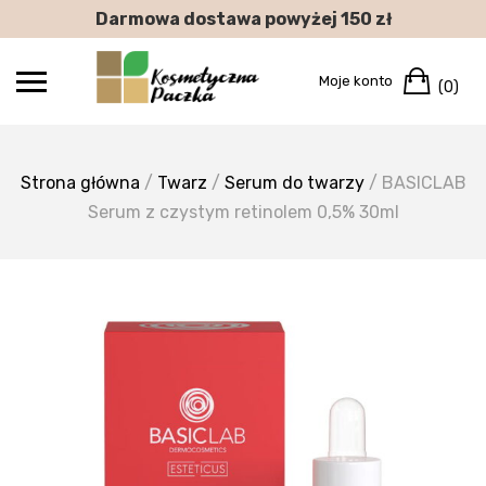
Skip
Darmowa dostawa powyżej 150 zł
to
content
Car
Moje konto
(0)
Strona główna
/
Twarz
/
Serum do twarzy
/ BASICLAB
Serum z czystym retinolem 0,5% 30ml