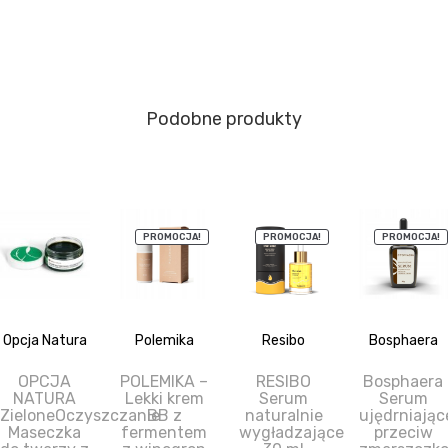
Podobne produkty
PROMOCJA!
PROMOCJA!
PROMOCJA!
Opcja Natura
Polemika
Resibo
Bosphaera
OPCJA
POLEMIKA –
RESIBO
Bosphaera
NATURA
Lekki krem
Serum
Serum
ZieloneOczyszczanie
BB z
naturalnie
ujędrniając
Maseczka
fermentem
wygładzające
przeciw