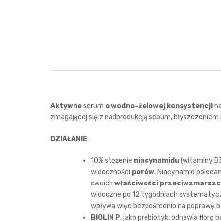
Aktywne
serum
o wodno-żelowej konsystencji
na
zmagającej się z nadprodukcją sebum, błyszczeniem 
DZIAŁANIE
:
10% stężenie
niacynamidu
(witaminy B3
widoczności
porów
. Niacynamid polecany
swoich
właściwości przeciwzmarsz
widoczne po 12 tygodniach systematyc
wpływa więc bezpośrednio na poprawę bar
BIOLIN P
, jako prebiotyk, odnawia florę