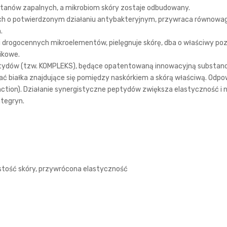
 stanów zapalnych, a mikrobiom skóry zostaje odbudowany.
 o potwierdzonym działaniu antybakteryjnym, przywraca równowagę 
.
i drogocennych mikroelementów, pielęgnuje skórę, dba o właściwy pozi
ikowe.
tydów (tzw. KOMPLEKS), będące opatentowaną innowacyjną substanc
 białka znajdujące się pomiędzy naskórkiem a skórą właściwą. Odpo
tion). Działanie synergistyczne peptydów zwiększa elastyczność i n
ntegryn.
ystość skóry, przywrócona elastyczność