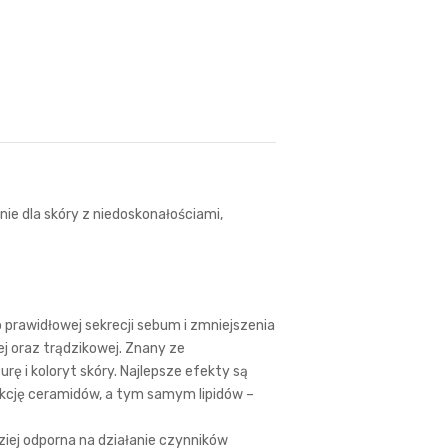
nie dla skóry z niedoskonałościami,
 prawidłowej sekrecji sebum i zmniejszenia
łej oraz trądzikowej. Znany ze
urę i koloryt skóry. Najlepsze efekty są
kcję ceramidów, a tym samym lipidów –
dziej odporna na działanie czynników