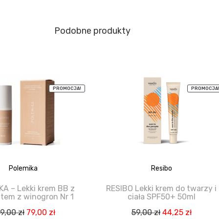
Podobne produkty
PROMOCJA!
PROMOCJA
Polemika
Resibo
A – Lekki krem BB z
RESIBO Lekki krem do twarzy i
tem z winogron Nr 1
ciała SPF50+ 50ml
Pierwotna
Aktualna
Pierwotna
Aktual
29,00
zł
79,00
zł
59,00
zł
44,25
zł