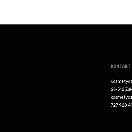
cena
cena
wynosiła:
wynosi:
88,99 zł.
75,64 zł.
KONTAKT
Kosmetycz
21-512 Zal
kosmetycz
727 920 4