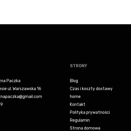
cena
cena
cena
cena
wynosiła:
wynosi:
wynosiła:
wynosi:
129,00 zł.
79,00 zł.
59,00 zł.
44,25 zł
STRONY
na Paczka
Blog
esie ul. Warszawska 16
Czas i koszty dostawy
napaczka@gmail.com
home
19
Kontakt
Polityka prywatności
Regulamin
Strona domowa