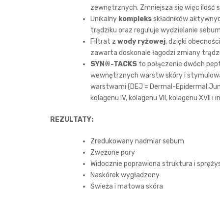
zewnętrznych. Zmniejsza się więc ilość
Unikalny
kompleks
składników aktywnych
trądziku oraz reguluje wydzielanie sebum
Filtrat z
wody ryżowej
, dzięki obecnośc
zawarta doskonale łagodzi zmiany trądz
SYN®-TACKS
to połączenie dwóch pep
wewnętrznych warstw skóry i stymulować
warstwami (DEJ = Dermal-Epidermal Junc
kolagenu IV, kolagenu VII, kolagenu XVII i i
REZULTATY:
Zredukowany nadmiar sebum
Zwężone pory
Widocznie poprawiona struktura i spręż
Naskórek wygładzony
Świeża i matowa skóra