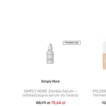
PROMOCJA!
Simply More
SIMPLY MORE Zombie Serum –
POLEMIK
odmładzające serum do twarzy
fermen
Pierwotna
Aktualna
88,99
zł
75,64
zł
1