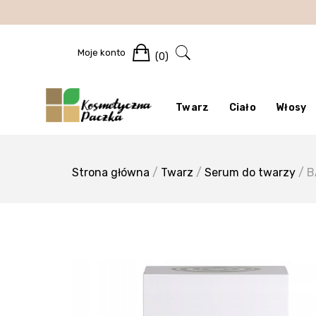
Skip
to
content
Cart
Moje konto
(0)
Twarz
Ciało
Włosy
Strona główna
/
Twarz
/
Serum do twarzy
/ B