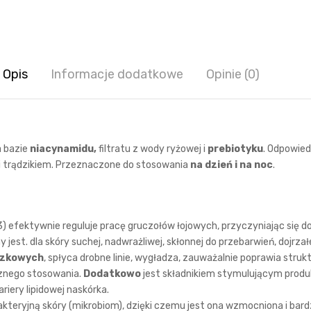
Opis
Informacje dodatkowe
Opinie (0)
 bazie
niacynamidu,
filtratu z wody ryżowej i
prebiotyku
. Odpowied
i trądzikiem. Przeznaczone do stosowania
na dzień i na noc
.
) efektywnie reguluje pracę gruczołów łojowych, przyczyniając się do
 jest. dla skóry suchej, nadwrażliwej, skłonnej do przebarwień, dojrza
czkowych
, spłyca drobne linie, wygładza, zauważalnie poprawia strukt
znego stosowania.
Dodatkowo
jest składnikiem stymulującym produ
iery lipidowej naskórka.
 bakteryjną skóry (mikrobiom), dzięki czemu jest ona wzmocniona i bar