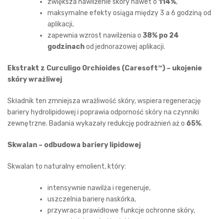
zwiększa nawilżenie skóry nawet o
114%
,
maksymalne efekty osiąga między 3 a 6 godziną od
aplikacji,
zapewnia wzrost nawilżenia o
38% po 24
godzinach
od jednorazowej aplikacji.
Ekstrakt z Curculigo Orchioides (Caresoft™) – ukojenie
skóry wrażliwej
Składnik ten zmniejsza wrażliwość skóry, wspiera regenerację
bariery hydrolipidowej i poprawia odporność skóry na czynniki
zewnętrzne. Badania wykazały redukcję podrażnień aż o
65%
.
Skwalan – odbudowa bariery lipidowej
Skwalan to naturalny emolient, który:
intensywnie nawilża i regeneruje,
uszczelnia barierę naskórka,
przywraca prawidłowe funkcje ochronne skóry,