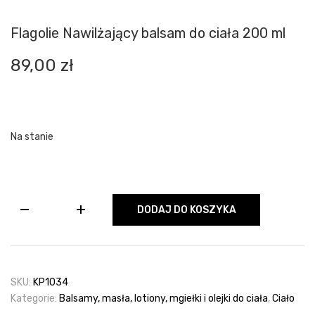
Flagolie Nawilżający balsam do ciała 200 ml
89,00
zł
Na stanie
ilość
DODAJ DO KOSZYKA
Flagolie
Nawilżający
balsam
do
ciała
SKU:
KP1034
200
Kategorie:
Balsamy, masła, lotiony, mgiełki i olejki do ciała
,
Ciało
ml