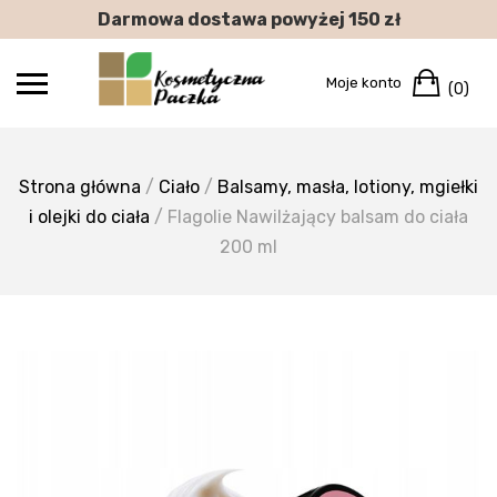
Skip
Darmowa dostawa powyżej 150 zł
to
content
Car
Moje konto
(0)
Strona główna
/
Ciało
/
Balsamy, masła, lotiony, mgiełki
i olejki do ciała
/ Flagolie Nawilżający balsam do ciała
200 ml