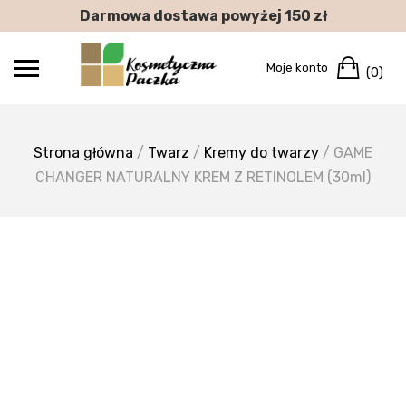
Skip
Darmowa dostawa powyżej 150 zł
to
content
Car
Moje konto
(0)
Strona główna
/
Twarz
/
Kremy do twarzy
/ GAME
CHANGER NATURALNY KREM Z RETINOLEM (30ml)