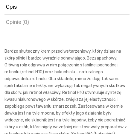
Opis
Opinie (0)
Bardzo skuteczny krem przeciwstarzeniowy, który działa na
skórę silnie i bardzo wyraźnie odnawiająco. Bezzapachowy.
Główną rolę odgrywa w nim połączenie stabilnej pochodnej
retinolu (retinol H10) oraz bakuchiolu – naturalnego
odpowiednika retinolu. Oba składniki, mimo że dają tak samo
spektakularne efekty, nie wykazują tak negatywnych skutków
dla skóry, jak retinol właściwy. Retinol H10 stymuluje syntezę
kwasu hialuronowego w skórze, zwiększa jej elastyczność i
zapobiega powstawaniu zmarszczek. Zastosowana w kremie
dawka jest na tyle mocna, by efekty jego działania były
widoczne, ale składnik jest na tyle łagodny, żeby nie podrażniać
skóry u osób, które nigdy wcześniej nie stosowały preparatów z
retinolem lub mają wrażliwą skórę. Sytenol®A (bakuchiol)