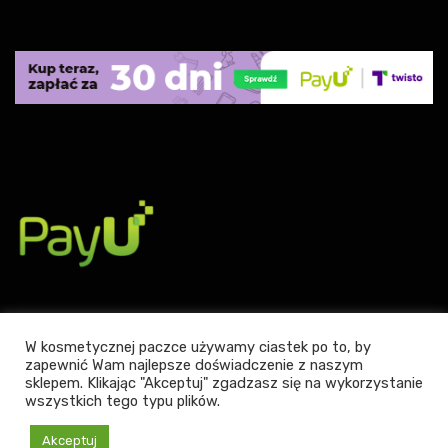
W kosmetycznej paczce używamy ciastek po to, by
zapewnić Wam najlepsze doświadczenie z naszym
sklepem. Klikając "Akceptuj" zgadzasz się na wykorzystanie
Powered by WordPress
|
Theme:
Leto
by aThemes.
wszystkich tego typu plików.
Akceptuj