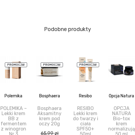
Podobne produkty
PROMOCJA!
PROMOCJA!
PROMOCJA!
Polemika
Bosphaera
Resibo
Opcja Natura
POLEMIKA –
Bosphaera
RESIBO
OPCJA
Lekki krem
Aksamitny
Lekki krem
NATURA
BB z
krem pod
do twarzy i
Bio-tox
fermentem
oczy 20g
ciała
krem
z winogron
SPF50+
normalizuj
65,99
zł
Nr 3
50ml
50 ml