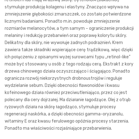
stymuluje produkcję kolagenu i elastyny. Znacząco wpływa na
zmniejszenie głębokości zmarszczek, co zostało potwierdzone
licznymi badaniami. Ponadto m.in. powoduje zmniejszenie
rozmiarów melanocytów, a tym samym – ograniczenie produkcji
melaniny i redukcję przebarwień oraz poprawę kolorytu skóry.
Delikatny dla skóry, nie wywołuje żadnych podrażnień. Krem
zawiera także składniki wspierające cerę trądzikową, więc dzięki
ich połączeniu z opisanymi wyżej surowcami typu „retinol-like”
może być stosowany u osób z tego rodzaju cerą. Ekstrakt z kory
drzewa chinowego działa oczyszczająco i ściągająco. Ponadto
ogranicza rozwój niekorzystnych drobnoustrojów i reguluje
wydzielanie sebum. Dzięki obecności flawonoidów i kwasu
kofeinowego działa również przeciwutleniająco, przez co jest
polecany dla cery dojrzałej. Ma działanie łagodzące. Olej z otrąb
ryżowych działa na skórę łagodząco, stymuluje procesy
regeneracji naskórka, a dzięki obecności gamma-oryzanolu,
witaminy E oraz kwasu ferulowego opóźnia procesy starzenia.
Ponadto ma właściwości rozjaśniające przebarwienia.