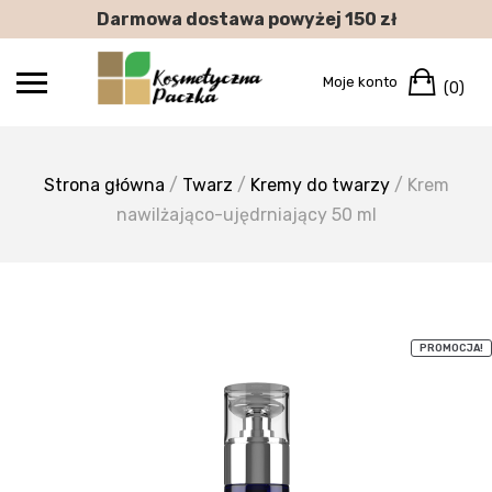
Skip
Darmowa dostawa powyżej 150 zł
to
content
Car
Moje konto
(0)
Strona główna
/
Twarz
/
Kremy do twarzy
/ Krem
nawilżająco-ujędrniający 50 ml
PROMOCJA!