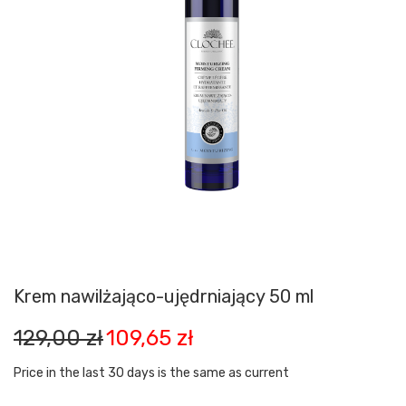
Krem nawilżająco-ujędrniający 50 ml
Pierwotna
Aktualna
129,00
zł
109,65
zł
cena
cena
wynosiła:
wynosi:
Price in the last 30 days is the same as current
129,00 zł.
109,65 zł.