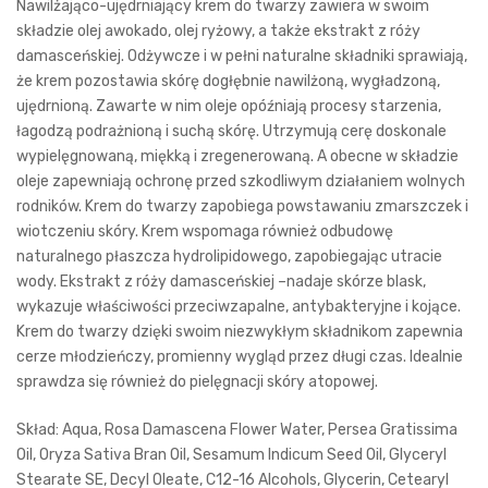
Nawilżająco-ujędrniający krem do twarzy zawiera w swoim
składzie olej awokado, olej ryżowy, a także ekstrakt z róży
damasceńskiej. Odżywcze i w pełni naturalne składniki sprawiają,
że krem pozostawia skórę dogłębnie nawilżoną, wygładzoną,
ujędrnioną. Zawarte w nim oleje opóźniają procesy starzenia,
łagodzą podrażnioną i suchą skórę. Utrzymują cerę doskonale
wypielęgnowaną, miękką i zregenerowaną. A obecne w składzie
oleje zapewniają ochronę przed szkodliwym działaniem wolnych
rodników. Krem do twarzy zapobiega powstawaniu zmarszczek i
wiotczeniu skóry. Krem wspomaga również odbudowę
naturalnego płaszcza hydrolipidowego, zapobiegając utracie
wody. Ekstrakt z róży damasceńskiej –nadaje skórze blask,
wykazuje właściwości przeciwzapalne, antybakteryjne i kojące.
Krem do twarzy dzięki swoim niezwykłym składnikom zapewnia
cerze młodzieńczy, promienny wygląd przez długi czas. Idealnie
sprawdza się również do pielęgnacji skóry atopowej.
Skład: Aqua, Rosa Damascena Flower Water, Persea Gratissima
Oil, Oryza Sativa Bran Oil, Sesamum Indicum Seed Oil, Glyceryl
Stearate SE, Decyl Oleate, C12-16 Alcohols, Glycerin, Cetearyl