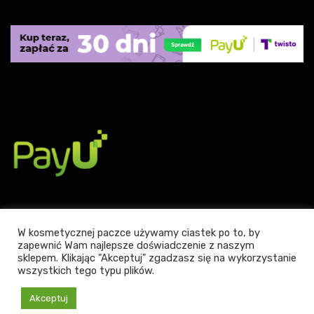
W kosmetycznej paczce używamy ciastek po to, by
zapewnić Wam najlepsze doświadczenie z naszym
sklepem. Klikając "Akceptuj" zgadzasz się na wykorzystanie
Powered by WordPress
|
Theme:
Leto
by aThemes.
wszystkich tego typu plików.
Akceptuj