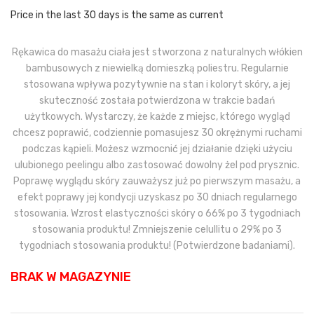
wynosiła:
wynosi:
Price in the last 30 days is the same as current
49,00 zł.
41,65 zł.
Rękawica do masażu ciała jest stworzona z naturalnych włókien
bambusowych z niewielką domieszką poliestru. Regularnie
stosowana wpływa pozytywnie na stan i koloryt skóry, a jej
skuteczność została potwierdzona w trakcie badań
użytkowych. Wystarczy, że każde z miejsc, którego wygląd
chcesz poprawić, codziennie pomasujesz 30 okrężnymi ruchami
podczas kąpieli. Możesz wzmocnić jej działanie dzięki użyciu
ulubionego peelingu albo zastosować dowolny żel pod prysznic.
Poprawę wyglądu skóry zauważysz już po pierwszym masażu, a
efekt poprawy jej kondycji uzyskasz po 30 dniach regularnego
stosowania. Wzrost elastyczności skóry o 66% po 3 tygodniach
stosowania produktu! Zmniejszenie celullitu o 29% po 3
tygodniach stosowania produktu! (Potwierdzone badaniami).
BRAK W MAGAZYNIE