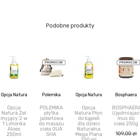
Podobne produkty
PROMOCJA!
PROMOCJA!
Opcja Natura
Polemika
Opcja Natura
Bosphaera
Opcja
POLEMIKA
Opcja
BOSPHAER
Natura Żel
płytka
Natura Płyn
Ujędrniajac
myjący 2 w
jadeitowa
do kąpieli
mus do
1 Limonka
do masażu
dla dzieci
ciała 250g
Aloes
ciała GUA
Naturalna
109,00
zł
250ml
SHA
Mega Piana
250 ml