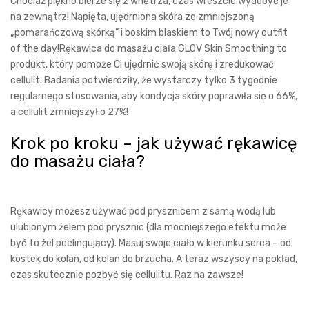
Chociaż piękno bierze się z wnętrza, czas wreszcie wydobyć je
na zewnątrz! Napięta, ujędrniona skóra ze zmniejszoną
„pomarańczową skórką” i boskim blaskiem to Twój nowy outfit
of the day!Rękawica do masażu ciała GLOV Skin Smoothing to
produkt, który pomoże Ci ujędrnić swoją skórę i zredukować
cellulit. Badania potwierdziły, że wystarczy tylko 3 tygodnie
regularnego stosowania, aby kondycja skóry poprawiła się o 66%,
a cellulit zmniejszył o 27%!
Krok po kroku – jak używać rękawicę
do masażu ciała?
Rękawicy możesz używać pod prysznicem z samą wodą lub
ulubionym żelem pod prysznic (dla mocniejszego efektu może
być to żel peelingujący). Masuj swoje ciało w kierunku serca – od
kostek do kolan, od kolan do brzucha. A teraz wszyscy na pokład,
czas skutecznie pozbyć się cellulitu. Raz na zawsze!