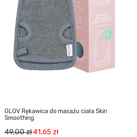
GLOV Rękawica do masażu ciała Skin
Smoothing
Pierwotna
Aktualna
49,00
zł
41,65
zł
cena
cena