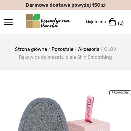
Skip
Darmowa dostawa powyżej 150 zł
to
content
Car
Moje konto
(0)
Strona główna
/
Pozostałe
/
Akcesoria
/ GLOV
Rękawica do masażu ciała Skin Smoothing
PROMOCJA!